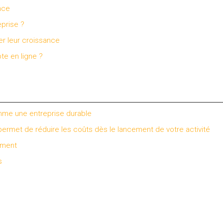
nce
prise ?
r leur croissance
te en ligne ?
omme une entreprise durable
 permet de réduire les coûts dès le lancement de votre activité
ement
s