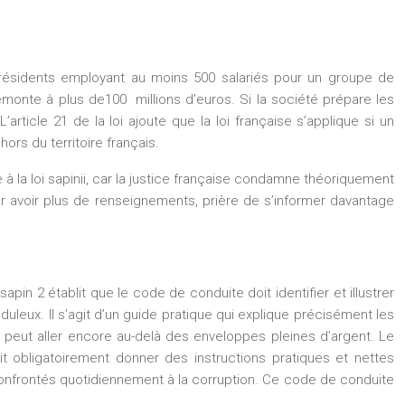
présidents employant au moins 500 salariés pour un groupe de
emonte à plus de100 millions d’euros. Si la société prépare les
rticle 21 de la loi ajoute que la loi française s’applique si un
ors du territoire français.
 à la
loi sapinii
, car la justice française condamne théoriquement
r avoir plus de renseignements, prière de s’informer davantage
 sapin 2
établit que le code de conduite doit identifier et illustrer
eux. Il s’agit d’un guide pratique qui explique précisément les
 peut aller encore au-delà des enveloppes pleines d’argent. Le
oit obligatoirement donner des instructions pratiques et nettes
s confrontés quotidiennement à la corruption. Ce code de conduite