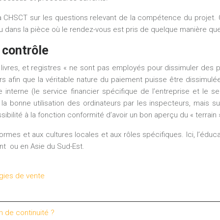
à CHSCT sur les questions relevant de la compétence du projet. O
l ou dans la pièce où le rendez-vous est pris de quelque manière que
 contrôle
s livres, et registres « ne sont pas employés pour dissimuler des
rs afin que la véritable nature du paiement puisse être dissimu
e interne (le service financier spécifique de l’entreprise et l
à la bonne utilisation des ordinateurs par les inspecteurs, mais 
sibilité à la fonction conformité d’avoir un bon aperçu du « terrai
mes et aux cultures locales et aux rôles spécifiques. Ici, l’éducat
nt ou en Asie du Sud-Est.
égies de vente
n de continuité ?