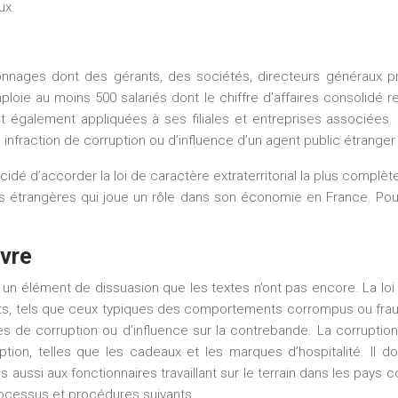
ux.
sonnages dont des gérants, des sociétés, directeurs généraux 
ie au moins 500 salariés dont le chiffre d’affaires consolidé r
 également appliquées à ses filiales et entreprises associées. L’a
nfraction de corruption ou d’influence d’un agent public étranger h
idé d’accorder la loi de caractère extraterritorial la plus complète
ses étrangères qui joue un rôle dans son économie en France. Pou
vre
 a un élément de dissuasion que les textes n’ont pas encore. La
loi
ts, tels que ceux typiques des comportements corrompus ou fraudul
s de corruption ou d’influence sur la contrebande. La corruption
tion, telles que les cadeaux et les marques d’hospitalité. Il d
s aussi aux fonctionnaires travaillant sur le terrain dans les pay
rocessus et procédures suivants.