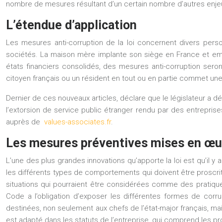
nombre de mesures résultant d’un certain nombre d’autres enje
L’étendue d’application
Les mesures anti-corruption de la loi concernent divers per
sociétés. La maison mère implante son siège en France et emplo
états financiers consolidés, des mesures anti-corruption seront
citoyen français ou un résident en tout ou en partie commet une i
Dernier de ces nouveaux articles, déclare que le législateur a déc
l’extorsion de service public étranger rendu par des entrepri
auprès de
values-associates.fr
.
Les mesures préventives mises en œu
L’une des plus grandes innovations qu’apporte la loi est qu’il y
les différents types de comportements qui doivent être proscri
situations qui pourraient être considérées comme des pratique
Code a l’obligation d’exposer les différentes formes de corrup
destinées, non seulement aux chefs de l’état-major français, mai
est adapté dans les statuts de l’entreprise, qui comprend les p