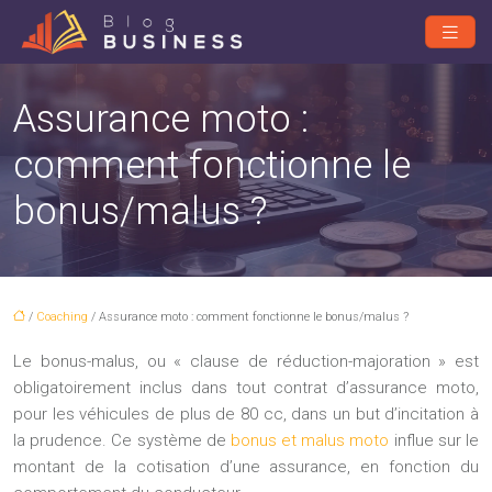
Assurance moto :
comment fonctionne le
bonus/malus ?
/
Coaching
/ Assurance moto : comment fonctionne le bonus/malus ?
Le bonus-malus, ou « clause de réduction-majoration » est
obligatoirement inclus dans tout contrat d’assurance moto,
pour les véhicules de plus de 80 cc, dans un but d’incitation à
la prudence. Ce système de
bonus et malus moto
influe sur le
montant de la cotisation d’une assurance, en fonction du